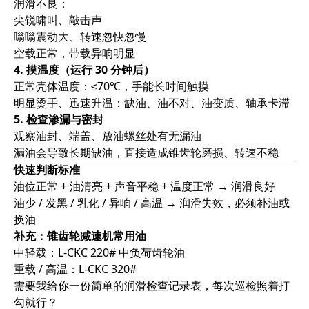
润滑不良：
尖锐啸叫、敲击声
嗡嗡震动大、转速忽快忽慢
空载正常，带载异响明显
4. 摸温度（运行 30 分钟后）
正常壳体温度：
≤70℃，手能长时间触摸
明显烫手、迅速升温：缺油、油不对、油变质、轴承卡滞
5. 检查渗漏与密封
观察油封、端盖、放油螺丝处有无漏油
漏油会导致长期缺油，直接造成锥齿轮磨损、转速不稳
快速判断标准
油位正常 + 油清亮 + 声音平稳 + 温度正常 → 润滑良好
油少 / 发黑 / 乳化 / 异响 / 高温 → 润滑失效，必须补油或
换油
补充：锥齿轮减速机常用油
中轻载：
L-CKC 220# 中负荷齿轮油
重载 / 高温：
L-CKC 320#
需要我给你一份
简单的润滑检查记录表
，每次巡检照着打
勾就行？