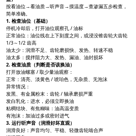
按
看油位→看油质→听声音→摸温度→查渗漏
五步检查，
简单准确。
1. 检查油位（基础）
停机冷却后，打开
油位观察孔 / 油标
正常油位：
油位线在上下刻度之间
，或浸没锥齿轮大齿轮
1/3～1/2 齿高
油太少：润滑不足、齿轮磨损快、发热、转速不稳
油太多：搅拌阻力大、发热、漏油、油封损坏
2. 检查油质（判断是否该换油）
打开放油螺塞 / 取少量油观察：
正常：清亮、淡黄色 / 琥珀色，无杂质、无泡沫
异常情况：
发黑、有金属粉末：齿轮 / 轴承磨损严重
发白乳化：进水，必须立即换油
粘稠结块、有焦糊味：油高温变质
有泡沫：加油过多或密封进气
3. 运行听声音（润滑好坏直观）
润滑良好：声音均匀、平稳、轻微齿轮啮合声