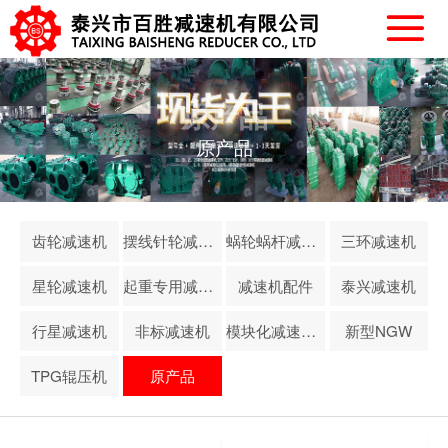
原产品
原产品
齿轮减速机
摆线针轮减速机
蜗轮蜗杆减速机
三环减速机
星轮减速机
起重专用减速机
减速机配件
泰兴减速机
行星减速机
非标减速机
模块化减速电机
新型NGW
TPG辊压机
原产品