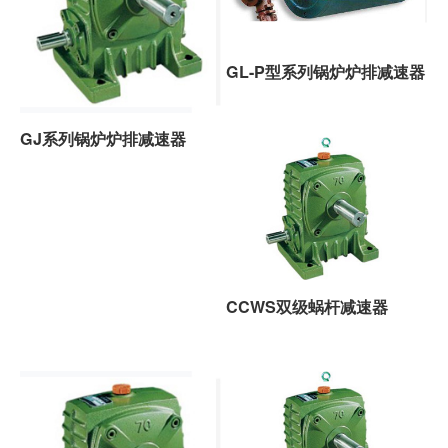
GL-P型系列锅炉炉排减速器
GJ系列锅炉炉排减速器
CCWS双级蜗杆减速器