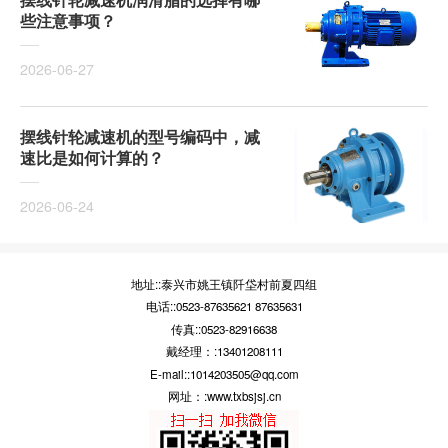
些注意事项？
2026-06-27
摆线针轮减速机的型号编码中，减
速比是如何计算的？
2026-06-24
地址::泰兴市姚王镇阡垈村前夏四组
电话::0523-87635621 87635631
传真::0523-82916638
戴经理：:13401208111
E-mail::1014203505@qq.com
网址：:www.txbsjsj.cn