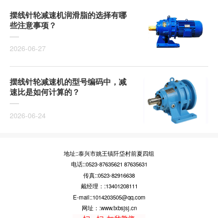
摆线针轮减速机润滑脂的选择有哪
些注意事项？
2026-06-27
摆线针轮减速机的型号编码中，减
速比是如何计算的？
2026-06-24
地址::泰兴市姚王镇阡垈村前夏四组
电话::0523-87635621 87635631
传真::0523-82916638
戴经理：:13401208111
E-mail::1014203505@qq.com
网址：:www.txbsjsj.cn