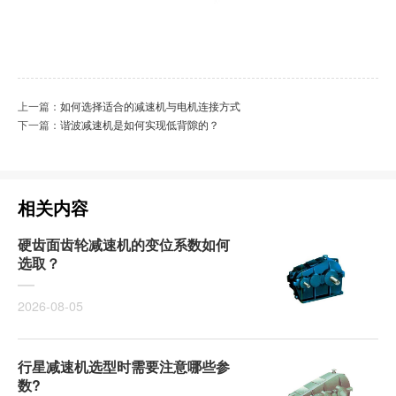
上一篇：
如何选择适合的减速机与电机连接方式
下一篇：
谐波减速机是如何实现低背隙的？
相关内容
硬齿面齿轮减速机的变位系数如何
选取？
2026-08-05
行星减速机选型时需要注意哪些参
数?