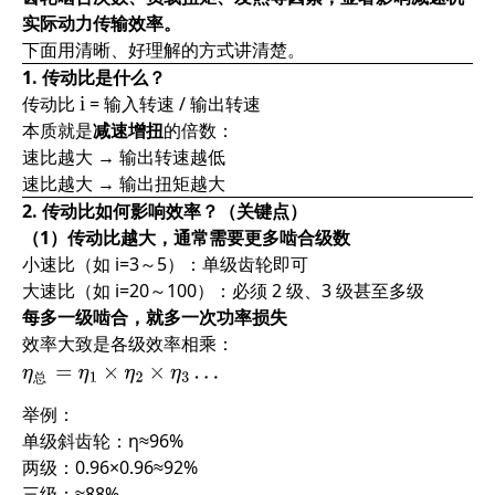
实际动力传输效率。
下面用清晰、好理解的方式讲清楚。
1. 传动比是什么？
传动比
i
= 输入转速 / 输出转速
本质就是
减速增扭
的倍数：
速比越大 → 输出转速越低
速比越大 → 输出扭矩越大
2. 传动比如何影响效率？（关键点）
（1）传动比越大，通常需要
更多啮合级数
小速比（如 i=3～5）：单级齿轮即可
大速比（如 i=20～100）：必须 2 级、3 级甚至多级
每多一级啮合，就多一次功率损失
效率大致是各级效率相乘：
总
举例：
单级斜齿轮：η≈96%
两级：0.96×0.96≈92%
三级：≈88%