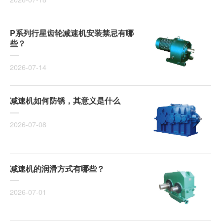
P系列行星齿轮减速机安装禁忌有哪
些？
2026-07-14
减速机如何防锈，其意义是什么
2026-07-08
减速机的润滑方式有哪些？
2026-07-01