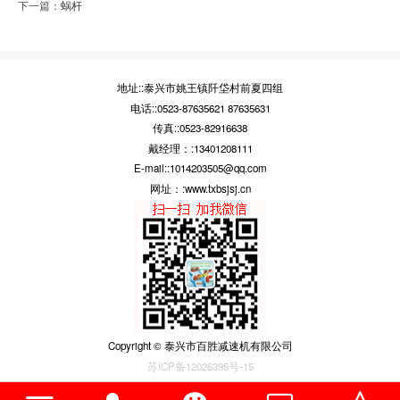
下一篇：
蜗杆
地址::泰兴市姚王镇阡垈村前夏四组
电话::0523-87635621 87635631
传真::0523-82916638
戴经理：:13401208111
E-mail::1014203505@qq.com
网址：:www.txbsjsj.cn
Copyright © 泰兴市百胜减速机有限公司
苏ICP备12026395号-15